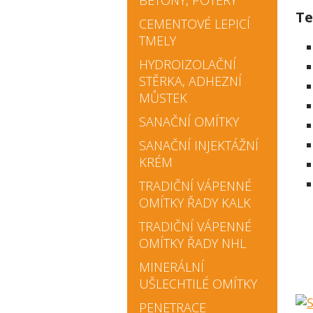
BETONY, POTĚRY
Te
CEMENTOVÉ LEPICÍ
TMELY
HYDROIZOLAČNÍ
STĚRKA, ADHEZNÍ
MŮSTEK
SANAČNÍ OMÍTKY
SANAČNÍ INJEKTÁŽNÍ
KRÉM
TRADIČNÍ VÁPENNÉ
OMÍTKY ŘADY KALK
TRADIČNÍ VÁPENNÉ
OMÍTKY ŘADY NHL
MINERÁLNÍ
UŠLECHTILÉ OMÍTKY
PENETRACE