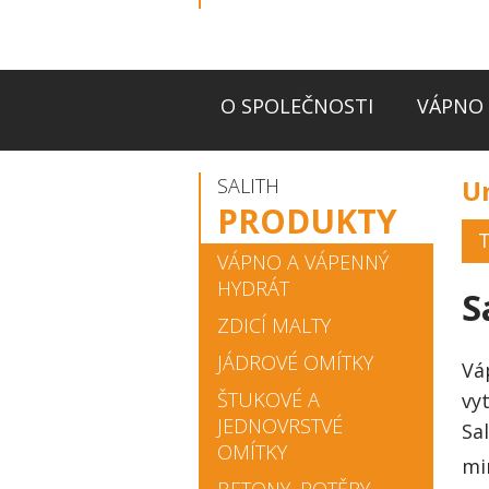
O SPOLEČNOSTI
VÁPNO 
SALITH
Un
PRODUKTY
T
VÁPNO A VÁPENNÝ
HYDRÁT
S
ZDICÍ MALTY
JÁDROVÉ OMÍTKY
Vá
ŠTUKOVÉ A
vy
JEDNOVRSTVÉ
Sa
OMÍTKY
mi