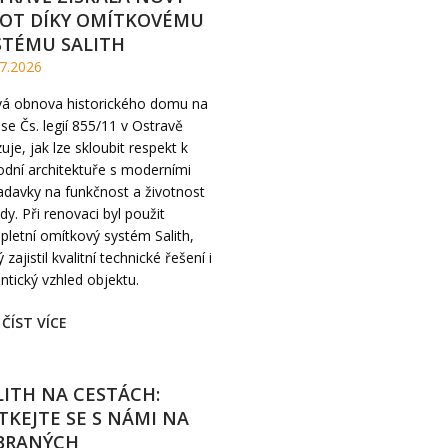
VOT DÍKY OMÍTKOVÉMU
STÉMU SALITH
7.2026
ivá obnova historického domu na
se Čs. legií 855/11 v Ostravě
uje, jak lze skloubit respekt k
dní architektuře s moderními
davky na funkčnost a životnost
dy. Při renovaci byl použit
letní omítkový systém Salith,
ý zajistil kvalitní technické řešení i
ntický vzhled objektu.
ČÍST VÍCE
LITH NA CESTÁCH:
TKEJTE SE S NÁMI NA
BRANÝCH