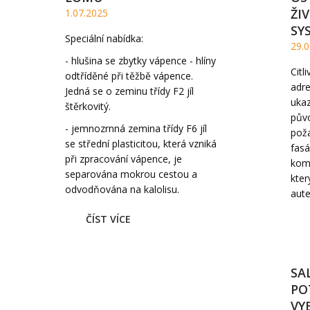
ŽI
1.07.2025
SY
Speciální nabídka:
29.0
- hlušina se zbytky vápence - hlíny
Citl
odtříděné při těžbě vápence.
adre
Jedná se o zeminu třídy F2 jíl
ukaz
štěrkovitý.
půvo
- jemnozrnná zemina třídy F6 jíl
poža
se střední plasticitou, která vzniká
fasá
při zpracování vápence, je
komp
separována mokrou cestou a
kter
odvodňována na kalolisu.
aute
ČÍST VÍCE
SA
PO
VY