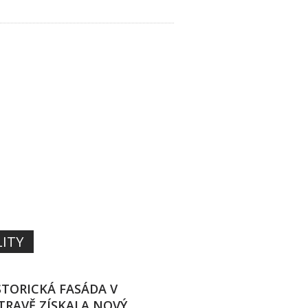
TÉM MALT,
TEK A BAREV
ITH
ITY
STORICKÁ FASÁDA V
TRAVĚ ZÍSKALA NOVÝ