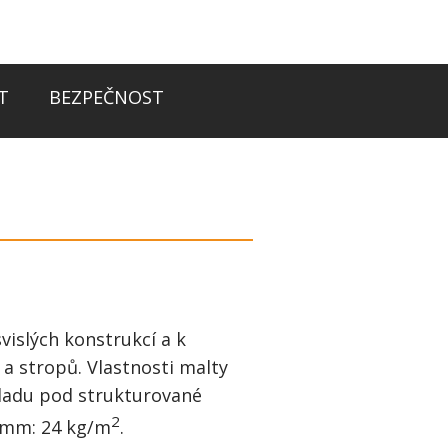
T
BEZPEČNOST
vislých konstrukcí a k
 a stropů. Vlastnosti malty
kladu pod strukturované
2
5 mm: 24 kg/m
.