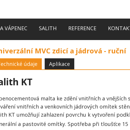
A VÁPENEC
SALITH
REFERENCE
KONTAK
iverzální MVC zdicí a jádrová - ruční
echnické údaje
Aplikace
alith KT
penocementová malta ke zdění vnitřních a vnějších s
tváření vnitřních a venkovních jádrových omítek stěn
lith KT umožňují zahlazení povrchu k vytvoření pod
nerální a pastovité omítky. Spotřeba při tloušťce 1