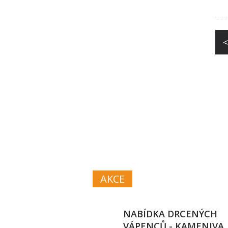
<
VÁPN
A VÁP
AKCE
NABÍDKA DRCENÝCH
VÁPENCŮ - KAMENIVA