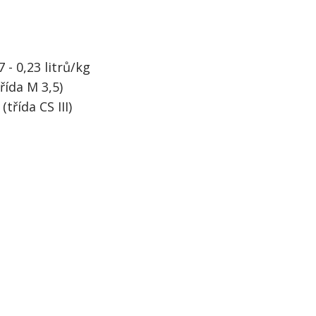
 - 0,23 litrů/kg
řída M 3,5)
třída CS III)