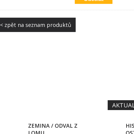
< zpět na seznam produktů
SYS
O
OMÍ
ENEC
SAL
AKTUAL
ZEMINA / ODVAL Z
HI
LOMU
OS