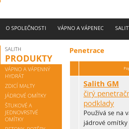
O SPOLEČNOSTI
VÁPNO A VÁPENEC
SALI
SALITH
Penetrace
PRODUKTY
VÁPNO A VÁPENNÝ
Po
HYDRÁT
Salith GM
ZDICÍ MALTY
čirý penetrač
JÁDROVÉ OMÍTKY
podklady
ŠTUKOVÉ A
Používá se na
JEDNOVRSTVÉ
OMÍTKY
jádrové omítky