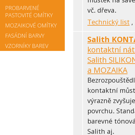
PROBARVENÉ
vč. dřeva.
PASTOVITÉ OMÍTKY
Technický list
,
MOZAIKOVÉ OMÍTKY
FASÁDNÍ BARVY
Salith KONT
VZORNÍKY BAREV
kontaktní ná
Salith SILIK
a MOZAIKA
Bezrozpouštědl
kontaktní můst
výrazně zvyšuj
povrchu.
Standa
barevné tónová
Salith aj.