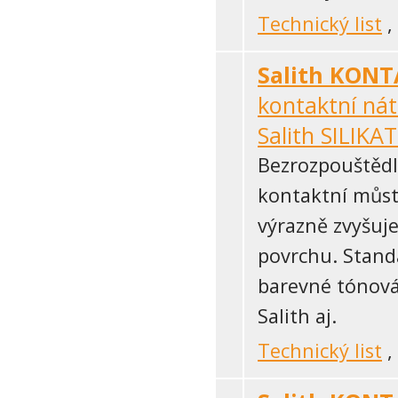
Technický list
,
Salith KONT
kontaktní ná
Salith SILIKAT
Bezrozpouštědl
kontaktní můst
výrazně zvyšuj
povrchu.
Standa
barevné tónová
Salith aj.
Technický list
,