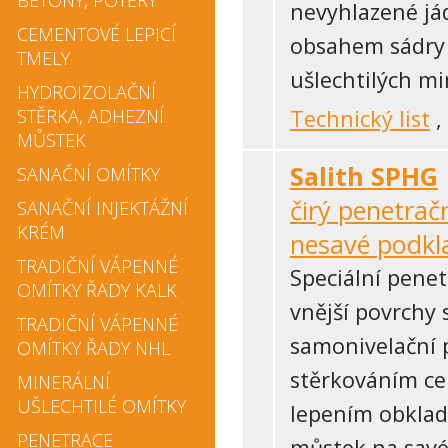
BETONY, POTĚRY
nevyhlazené já
CEMENTOVÉ LEPICÍ
obsahem sádry 
TMELY
ušlechtilých mi
HYDROIZOLAČNÍ
STĚRKA, ADHEZNÍ
Technický list
,
MŮSTEK
Salith SPHG
SANAČNÍ OMÍTKY
čirý penetračn
SANAČNÍ INJEKTÁŽNÍ
KRÉM
nesavé podkl
TRADIČNÍ VÁPENNÉ
Speciální penet
OMÍTKY ŘADY KALK
vnější povrchy 
TRADIČNÍ VÁPENNÉ
samonivelační 
OMÍTKY ŘADY NHL
stěrkováním c
MINERÁLNÍ
UŠLECHTILÉ OMÍTKY
lepením obklad
PENETRACE
můstek na savé