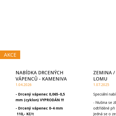
VÁPNO
A VÁPENEC
AKCE
NABÍDKA DRCENÝCH
ZEMINA /
VÁPENCŮ - KAMENIVA
LOMU
1.04.2026
1.07.2025
- Drcený vápenec 0,065-0,5
Speciální nabí
mm (cyklon) VYPRODÁN !!!
- hlušina se z
- Drcený vápenec 0-4 mm
odtříděné při
110,- Kč/t
Jedná se o zem