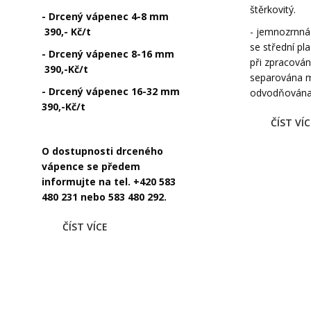
štěrkovitý.
- Drcený vápenec 4-8 mm
390,- Kč/t
- jemnozrnná 
se střední pla
- Drcený vápenec 8-16 mm
při zpracován
390,-Kč/t
separována 
- Drcený vápenec 16-32 mm
odvodňována 
390,-Kč/t
ČÍST VÍC
O dostupnosti drceného
vápence se předem
informujte na tel. +420 583
480 231 nebo 583 480 292.
ČÍST VÍCE