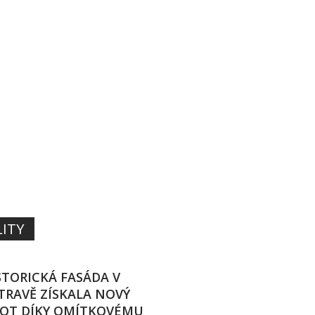
TÉM MALT,
TEK A BAREV
ITH
ITY
STORICKÁ FASÁDA V
TRAVĚ ZÍSKALA NOVÝ
VOT DÍKY OMÍTKOVÉMU