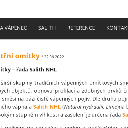
A VÁPENEC
SALITH
REFERENCE
KONTAK
itřní omítky
/ 22.06.2022
mítky – řada
Salith NHL
í širší skupiny tradičních vápenných omítkových s
ckých objektů, obnovu profilací a zdobných prvků č
é směsi na bázi čistě vápenných pojiv. Dle druhu poj
ného vápna a
Salith NHL
(
Natural Hydraulic Lime
)na 
ysokým stupněm vlhkosti a zasolení je určena řada
Sa
HL-pojivem po smíchání s vodou a počátečním za