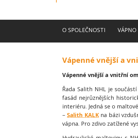
O SPOLEČNOSTI
VÁPNO 
Vápenné vnější a vn
Vápenné vnější a vnitřní o
Řada Salith NHL je součást
fasád nejrůznějších histori
interiéru. Jedná se o maltov
–
Salith KALK
na bázi vzduš
vápna. Pro zdivo zatížené v
Hydraulické maltoviny s N