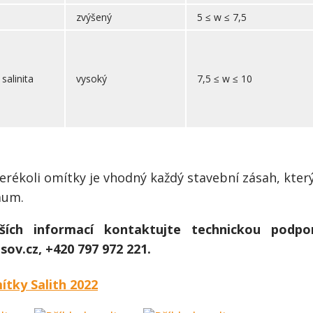
zvýšený
5 ≤ w ≤ 7,5
salinita
vysoký
7,5 ≤ w ≤ 10
terékoli omítky je vhodný každý stavební zásah, kte
mum.
ších informací kontaktujte technickou podpo
ov.cz, +420 797 972 221.
tky Salith 2022