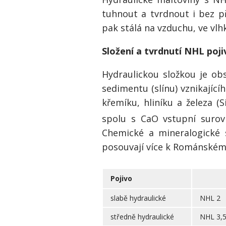
tuhnout a tvrdnout i bez p
pak stálá na vzduchu, ve vlh
Složení a tvrdnutí NHL poji
Hydraulickou složkou je ob
sedimentu (slínu) vznikajíc
křemíku, hliníku a železa (S
spolu s CaO vstupní surov
Chemické a mineralogické s
posouvají více k Románském
Pojivo
slabě hydraulické
NHL 2
středně hydraulické
NHL 3,