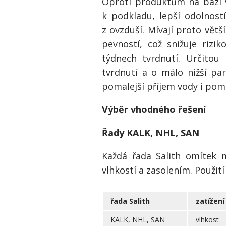
Oproti produktům na bázi v
k podkladu, lepší odolnost
z ovzduší. Mívají proto větší
pevností, což snižuje riz
týdnech tvrdnutí. Určitou
tvrdnutí a o málo nižší pa
pomalejší příjem vody i poma
Výběr vhodného řešení
Řady KALK, NHL, SAN
Každá řada Salith omítek m
vlhkostí a zasolením. Použit
řada Salith
zatížení
KALK, NHL, SAN
vlhkost