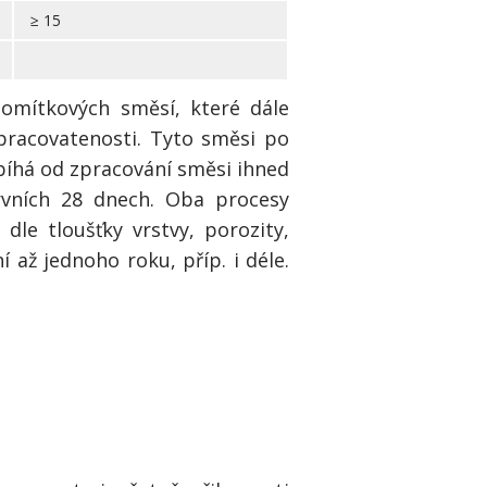
≥ 15
omítkových směsí, které dále
pracovatenosti. Tyto směsi po
obíhá od zpracování směsi ihned
rvních 28 dnech. Oba procesy
dle tloušťky vrstvy, porozity,
 až jednoho roku, příp. i déle.