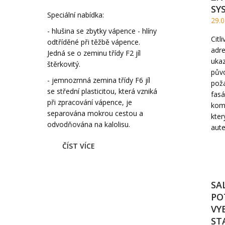
SY
Speciální nabídka:
29.0
- hlušina se zbytky vápence - hlíny
Citl
odtříděné při těžbě vápence.
adre
Jedná se o zeminu třídy F2 jíl
ukaz
štěrkovitý.
půvo
- jemnozrnná zemina třídy F6 jíl
poža
se střední plasticitou, která vzniká
fasá
při zpracování vápence, je
komp
separována mokrou cestou a
kter
odvodňována na kalolisu.
aute
ČÍST VÍCE
SA
PO
VY
ST