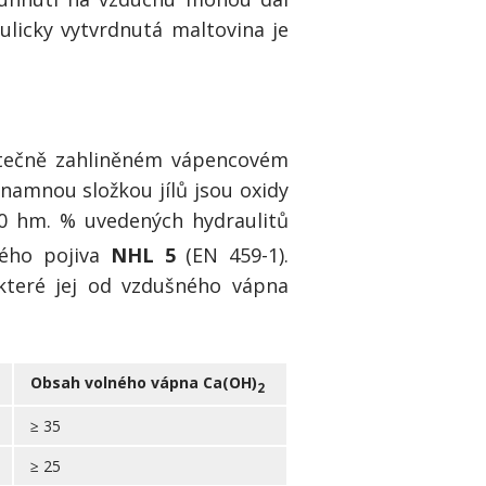
ulicky vytvrdnutá maltovina je
ástečně zahliněném vápencovém
znamnou složkou jílů jsou oxidy
-20 hm. % uvedených hydraulitů
kého pojiva
NHL 5
(EN 459-1).
 které jej od vzdušného vápna
Obsah volného vápna Ca(OH)
2
≥ 35
≥ 25