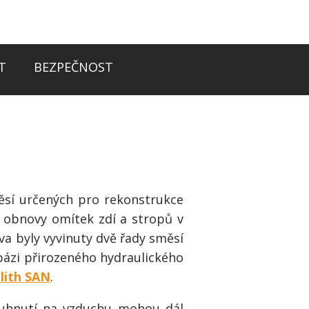
T
BEZPEČNOST
měsí určených pro rekonstrukce
i obnovy omítek zdí a stropů v
iva byly vyvinuty dvě řady směsí
bázi přirozeného hydraulického
lith SAN
.
tuhnutí na vzduchu mohou dál