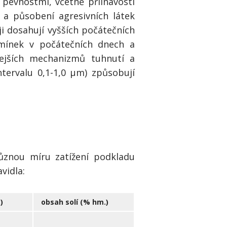
pevnostmi, včetně přilnavosti
 a působení agresivních látek
eji dosahují vyšších počátečních
dmínek v počátečních dnech a
lejších mechanizmů tuhnutí a
tervalu 0,1-1,0 μm) způsobují
různou míru zatížení podkladu
vidla:
)
obsah solí (% hm.)