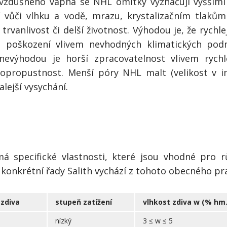
zdušného vápna se NHL omítky vyznačují vyššími 
í vůči vlhku a vodě, mrazu, krystalizačním tlakům
 trvanlivost či delší životnost. Výhodou je, že rychl
iko poškození vlivem nevhodných klimatických po
 nevýhodou je horší zpracovatelnost vlivem rych
ropropustnost. Menší póry NHL malt (velikost v in
lejší vysychání.
á specifické vlastnosti, které jsou vhodné pro 
í konkrétní řady Salith vychází z tohoto obecného pra
 zdiva
stupeň zatížení
vlhkost zdiva w (% hm.
nízký
3 ≤ w
≤ 5