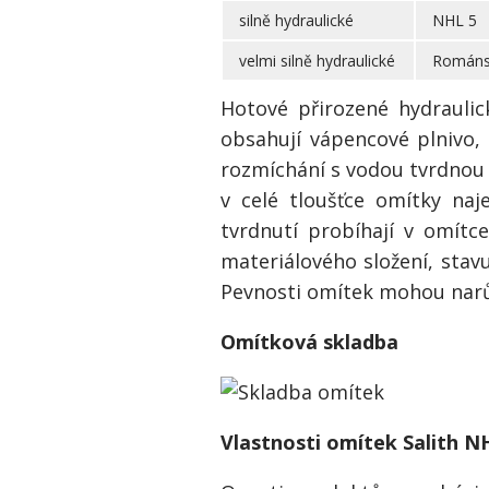
silně hydraulické
NHL 5
velmi silně hydraulické
Románsk
Hotové přirozené hydrauli
obsahují vápencové plnivo,
rozmíchání s vodou tvrdnou 
v celé tloušťce omítky na
tvrdnutí probíhají v omítce
materiálového složení, stavu
Pevnosti omítek mohou narů
Omítková skladba
Vlastnosti omítek Salith N