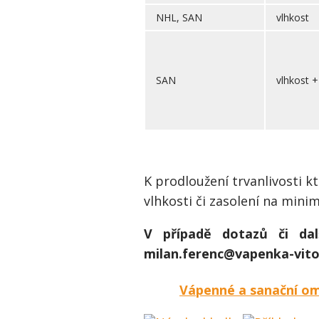
NHL, SAN
vlhkost
SAN
vlhkost + 
K prodloužení trvanlivosti k
vlhkosti či zasolení na mini
V případě dotazů či dal
milan.ferenc@vapenka-vitos
Vápenné a sanační omí