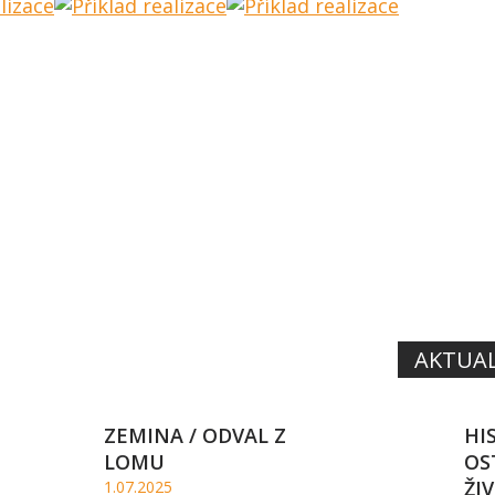
SYS
O
OMÍ
ENEC
SAL
AKTUAL
ZEMINA / ODVAL Z
HI
LOMU
OS
ŽI
1.07.2025