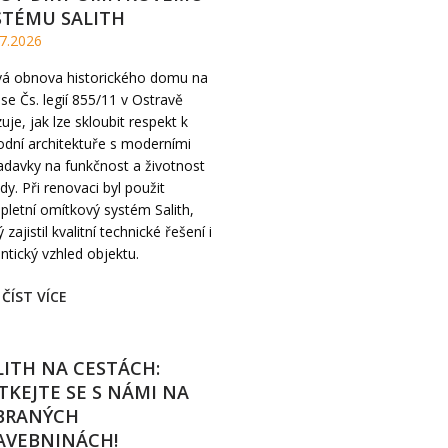
STÉMU SALITH
7.2026
ivá obnova historického domu na
se Čs. legií 855/11 v Ostravě
uje, jak lze skloubit respekt k
dní architektuře s moderními
davky na funkčnost a životnost
dy. Při renovaci byl použit
letní omítkový systém Salith,
ý zajistil kvalitní technické řešení i
ntický vzhled objektu.
ČÍST VÍCE
LITH NA CESTÁCH:
TKEJTE SE S NÁMI NA
BRANÝCH
AVEBNINÁCH!