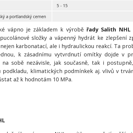
5 - 15
ý a portlandský cemen
cké vápno je základem k výrobě
řady Salith NHL
 pucolánové složky a vápenný hydrát ke zlepšení z
nejen karbonatací, ale i hydraulickou reakcí. Ta pr
jednou, k zásadnímu vytvrdnutí omítky dojde v p
 na sobě nezávisle, jak současně, tak i postupně, 
 podkladu, klimatických podmínkek aj. vlivů v trvání
stat až k hodnotám 10 MPa.
HL