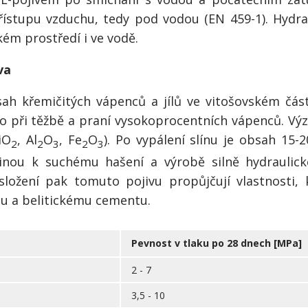
řístupu vzduchu, tedy pod vodou (EN 459-1). Hydra
kém prostředí i ve vodě.
va
sah křemičitých vápenců a jílů ve vitošovském č
ího při těžbě a praní vysokoprocentních vápenců. Vý
iO
, Al
O
, Fe
O
). Po vypálení slínu je obsah 15
2
2
3
2
3
inou k suchému hašení a výrobě silně hydraulic
ložení pak tomuto pojivu propůjčují vlastnosti,
u a belitickému cementu.
Pevnost v tlaku po 28 dnech [MPa]
2 - 7
5
3,5 - 10